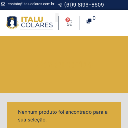
(61)9 8196-8609
contato@italucolares.com.br
0
0
Aplicação para Mentoria
Consultorias
Nenhum produto foi encontrado para a
sua seleção.