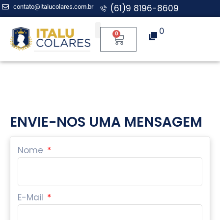
(61)9 8196-8609
contato@italucolares.com.br
0
0
Aplicação para Mentoria
ENVIE-NOS UMA MENSAGEM
Nome
E-Mail