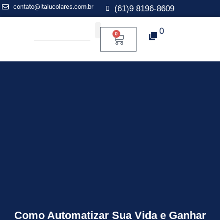
contato@italucolares.com.br
(61)9 8196-8609
0
0
Aplicação para Mentoria
Como Automatizar Sua Vida e Ganhar