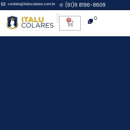
(61)9 8196-8609
contato@italucolares.com.br
0
0
Aplicação para Mentoria