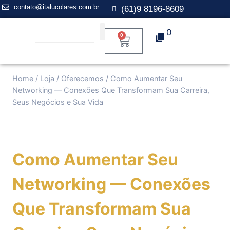
contato@italucolares.com.br
(61)9 8196-8609
0
0
Aplicação para Mentoria
Home
/
Loja
/
Oferecemos
/
Como Aumentar Seu
Networking — Conexões Que Transformam Sua Carreira,
Seus Negócios e Sua Vida
Como Aumentar Seu
Networking — Conexões
Que Transformam Sua