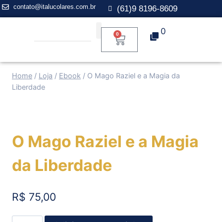
contato@italucolares.com.br
(61)9 8196-8609
0
0
Aplicação para Mentoria
Home
/
Loja
/
Ebook
/
O Mago Raziel e a Magia da
Liberdade
O Mago Raziel e a Magia
da Liberdade
R$
75,00