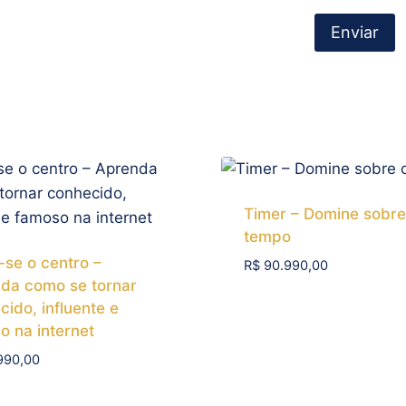
Timer – Domine sobre
tempo
-se o centro –
R$
90.990,00
da como se tornar
Add To Compare
ido, influente e
o na internet
990,00
 To Compare