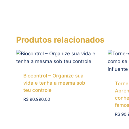
Produtos relacionados
Biocontrol – Organize sua
vida e tenha a mesma sob
Torne
teu controle
Apren
conhec
R$
90.990,00
famos
Add To Compare
R$
90.
Add