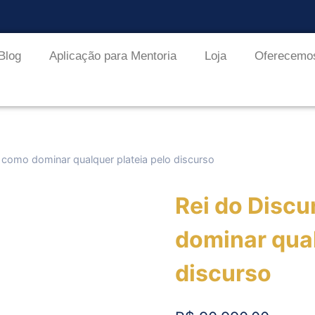
Blog
Aplicação para Mentoria
Loja
Oferecemo
 como dominar qualquer plateia pelo discurso
Rei do Disc
dominar qual
discurso