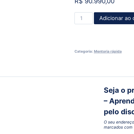
R$
90.990,00
Adicionar ao 
Categoria:
Mentoria rápida
Seja o p
– Aprend
pelo dis
O seu endereço
marcados com