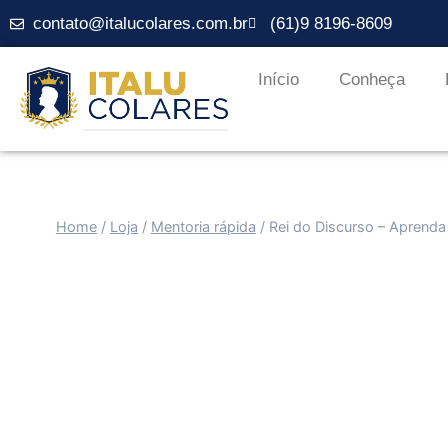
contato@italucolares.com.br
(61)9 8196-8609
Início
Conheça
Home
/
Loja
/
Mentoria rápida
/
Rei do Discurso – Aprenda