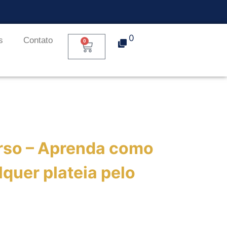
0
s
Contato
0
urso – Aprenda como
quer plateia pelo