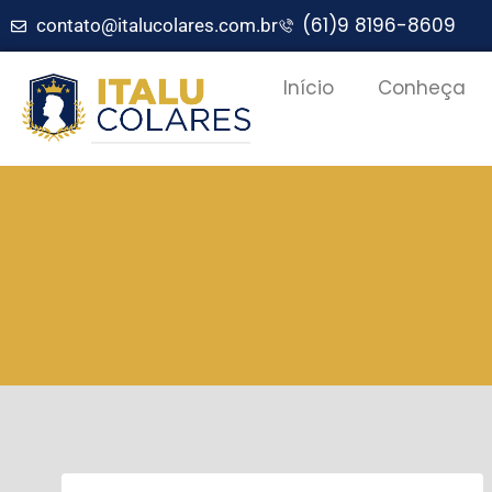
(61)9 8196-8609
contato@italucolares.com.br
Início
Conheça