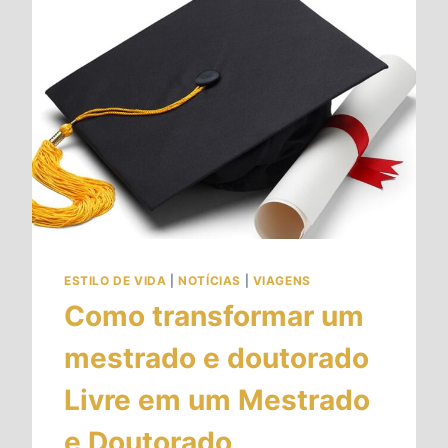
ESTILO DE VIDA
|
NOTÍCIAS
|
VIAGENS
Como transformar um
mestrado e doutorado
Livre em um Mestrado
e Doutorado