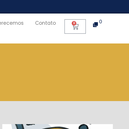
0
erecemos
Contato
0